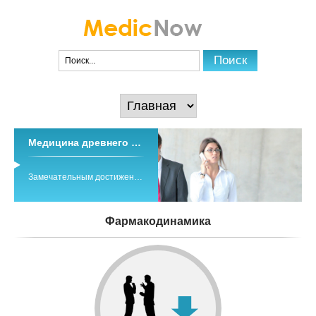
Медицина древнего тибета
Замечательным достижением древних и средневековых медицинских знаний народов Азии является традиционная система индо-тибетской медицины ...
Фармакодинамика