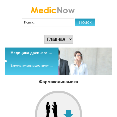
Медицина древнего тибета
Замечательным достижением древних и средневековых медицинских знаний народов Азии является традиционная система индо-тибетской медицины ...
Фармакодинамика