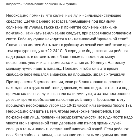
возраста
/ Закаливание солнечными лучами
Необходимо помнить, что солнечные лучи - сильнодействующее
средство. Детям раннего возраста пребывание под прямыми
солнечными лучами, также как и принятие солнечных ванн, не
показано. Начинать закаливание следует, при рассеянном солнечном
свете. Ребенку лучше находится в так называемой "кружевной тени".
Сначала он должен быть одет в рубашку из легкой светлой ткани при
температуре воздуха +22-24° С. В середине бодрствования ребенка
надо раздеть и оставить его обнаженным на несколько минут,
постепенно увеличивая время закаливания до 10 минут. На голову
малышу нужно надеть панамку. Полезно, чтобы он в это время
свободно перемещался в манеже, на площадке, играя с игрушками.
При хорошем общем состоянии, если ребенок хорошо переносит
нахождение в кружевной тени деревьев, можно подставить его и под
прямые солнечные лучи, вначале на полминуты, а затем постепенно
довести время пребывания на солнце до 5 минут. Производить эту
процедуру необходимо утром (до 10-11 часов) или вечером (после 17).
Необходимо следить за тем, чтобы ребенок не перегрелся. При
покраснении лица, появлении раздражительности, возбудимости надо
увести его из кружевной тени деревьев или из-под прямых лучей
солнца в тень и напоить остуженной кипяченой водой. Если ребенок
ослаблен заболеваниями, закаливание солнечными лучами должно