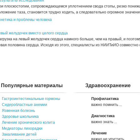
езультаты исследования
ри плоскостопии, сопровождающемся уплотнением свода стопы, резко понижа
ложение таза, становится трудно ходить, а следовательно огромное значение
енетика и проблемы человека
евый желудочек вместо целого сердца
грузка на левый желудочек сердца намного больше, чем на правый, и поэтому
вая половина сердца. Исходя из этого, специалисты из НИИТиИО совместно с 
Популярные материалы
Здравоохранение
Гастроинтестинальные гормоны
Профилактика
Сидеробластные анемии
важно помнить ...
Язвенная болезнь
Диагностика
Здоровье школьника
важно знать ...
Лечение хронического колита
Медиаторы лихорадки
Лечение
Закаливание детей
важно не упустить ...