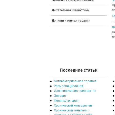
Витамины и микроэлементы
Р
П
по
Дыхательная гимнастика
Г
Допинги и генная терапия
...
Л
На
ле
Последние статьи
Антибактериальная терапия
Роль пенициллинов
Идентификация препаратов
Энтерит
Фенилкетонурия
Хронический холеоцистит
Хронический тонзиллит