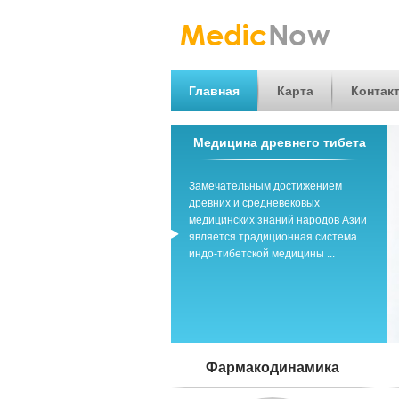
Главная
Карта
Контак
Медицина древнего тибета
Замечательным достижением
древних и средневековых
медицинских знаний народов Азии
является традиционная система
индо-тибетской медицины ...
Фармакодинамика