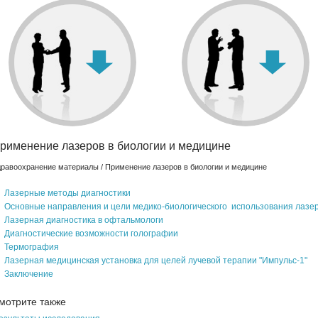
ЧИТАТЬ
Витамины известны нам уже более 100 лет.
Изучает
особенности
поступления
препарата в
организм.
ЧИТАТЬ
рименение лазеров в биологии и медицине
равоохранение материалы
/ Применение лазеров в биологии и медицине
Лазерные методы диагностики
Основные направления и цели медико-биологического использования лазе
Лазерная диагностика в офтальмологи
Диагностические возможности голографии
Термография
Лазерная медицинская установка для целей лучевой терапии "Импульс-1"
Заключение
мотрите также