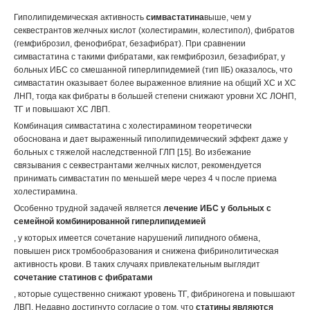
Гиполипидемическая активность
симвастатина
выше, чем у
секвестрантов желчных кислот (холестирамин, колестипол), фибратов
(гемфиброзил, фенофибрат, безафибрат). При сравнении
симвастатина с такими фибратами, как гемфиброзил, безафибрат, у
больных ИБС со смешанной гиперлипидемией (тип IIБ) оказалось, что
симвастатин оказывает более выраженное влияние на общий ХС и ХС
ЛНП, тогда как фибраты в большей степени снижают уровни ХС ЛОНП,
ТГ и повышают ХС ЛВП.
Комбинация симвастатина с холестирамином теоретически
обоснована и дает выраженный гиполипидемический эффект даже у
больных с тяжелой наследственной ГЛП [15]. Во избежание
связывания с секвестрантами желчных кислот, рекомендуется
принимать симвастатин по меньшей мере через 4 ч после приема
холестирамина.
Особенно трудной задачей является
лечение ИБС у больных с
семейной комбинированной гиперлипидемией
, у которых имеется сочетание нарушений липидного обмена,
повышен риск тромбообразования и снижена фибринолитическая
активность крови. В таких случаях привлекательным выглядит
сочетание статинов с фибратами
, которые существенно снижают уровень ТГ, фибриногена и повышают
ЛВП. Недавно достигнуто согласие о том, что
статины являются