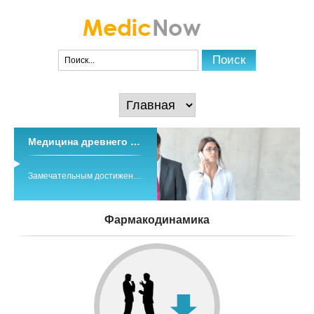
Медицина древнего тибета
Замечательным достижением древних и средневековых медицинских знаний народов Азии является традиционная система индо-тибетской медицины ...
Фармакодинамика