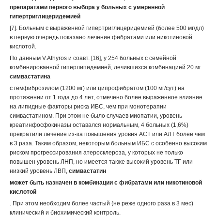
препаратами первого выбора у больных с умеренной
гипертриглицеридемией
[7]. Больным с выраженной гипертриглицеридемией (более 500 мг/дл)
в первую очередь показано лечение фибратами или никотиновой
кислотой.
По данным V.Athyros и соавт. [16], у 254 больных с семейной
комбинированной гиперлипидемией, лечившихся комбинацией 20 мг
симвастатина
с гемфиброзилом (1200 мг) или ципрофибратом (100 мг/сут) на
протяжении от 1 года до 4 лет, отмечено более выраженное влияние
на липидные факторы риска ИБС, чем при монотерапии
симвастатином. При этом не было случаев миопатии, уровень
креатинфосфокиназы оставался нормальным, 4 больных (1,6%)
прекратили лечение из-за повышения уровня АСТ или АЛТ более чем
в 3 раза. Таким образом, некоторым больным ИБС с особенно высоким
риском прогрессирования атеросклероза, у которых не только
повышен уровень ЛНП, но имеется также высокий уровень ТГ или
низкий уровень ЛВП,
симвастатин
может быть назначен в комбинации с фибратами или никотиновой
кислотой
. При этом необходим более частый (не реже одного раза в 3 мес)
клинический и биохимический контроль.