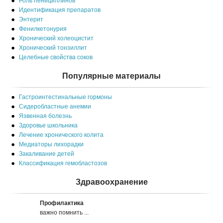
Роль пенициллинов
Идентификация препаратов
Энтерит
Фенилкетонурия
Хронический холеоцистит
Хронический тонзиллит
Целебные свойства соков
Популярные материалы
Гастроинтестинальные гормоны
Сидеробластные анемии
Язвенная болезнь
Здоровье школьника
Лечение хронического колита
Медиаторы лихорадки
Закаливание детей
Классификация гемобластозов
Здравоохранение
Профилактика
важно помнить ...