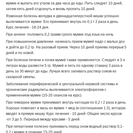
мумие и выпить его утром за два часа до еды. Пить следует 10 дней,
затем пять дней отдохнуть и вновь пропить 10 дней.
Язвенная болезнь желудка и двенадцатиперстной кишки успешно
вылечивается мумие. Его принимают внутрь по 0,1 г 2 раза в день.
Курс лечения - 18-24 дня.
При ангине- положить 0,2 грамм сухого мумие под язык на ночь
При повышенном давлении- начинать прием мумиё надо с малых доз
и дойти до 0,2 гр. На разовый прием. Через 10 дней приема перерыв 5
дней и по новой.
При болезни печени и почек мумиё также применяется. Следует в 3-х
литрах воды развести 5 гр. Мумиё и пить по одному стакану 3 раза в
день за 30 минут до еды. Лучше всего запивать раствор соком из
сахарной свеклы.
Заболевание периферической и центральной нервной системы и
хронические радикулиты вылечиваются электрофорезом с
применением мумие (10-20 сеансов на курс).
При геморрое мумие принимают внутрь натощак по 0,2 г 2 раза в день.
Хорошо помогает и мазь из мумие + мед (в соотношении 1:3), которую
вводят в прямую кишку. Курс лечения - 10 дней. Общее число курсов
-от 3 до 5. Перерыв между курсами - 5 дней.
При гипертонии полезно принимать перед сном водный раствор 0,1-
0,2 г мумие в течение 15-20 дней.