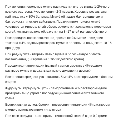
При лечении переломов мумие назначается внутрь в виде 1-2%-ного
водного раствора. Курс лечения - 2-3 недели. Хорошие результаты
наблюдались у 80% больных. Мумиё обладает бактерицидным и
бактериостатическим действием. Под влиянием приема мумиё
усиливается минеральный обмен, ускоряется заживление переломов
костей, костная мозоль образуется на 8–17 дней раньше обычного
Геморроидальное кровотечение, эрозия шейки матки - введение
тампона с 4% водным раствором мумие в полость на ночь, всего 10-15
процедур
При радикулите - втирать мазь с мумие в болезненную область
позвоночника, (5 г мумие на 1 тюбик детского крема)
Пародонтоз - аппликации (ватный тампон смочить в 4%-водном
растворе мумие и держать как можно дольше на деснах)
Воспаление среднего уха - закапать 5 мл 4% раствора мумие в борном
спирте
Фурункулы, карбункулы, угри - замороженным 4% раствором мумие
протирать лицо утром с последующим нанесением питательного
крема
Бронхиальная астма, бронхит, пневмония - ингаляции 4% раствором
мумие с использованием ингалятора
При язве желудка - растворить в кипяченной теплой воде 0,2 грамм