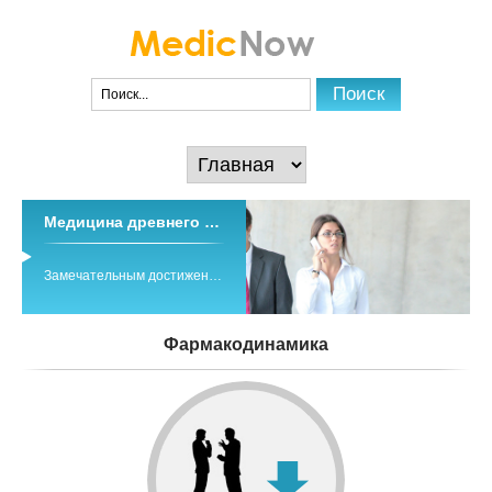
Медицина древнего тибета
Замечательным достижением древних и средневековых медицинских знаний народов Азии является традиционная система индо-тибетской медицины ...
Фармакодинамика