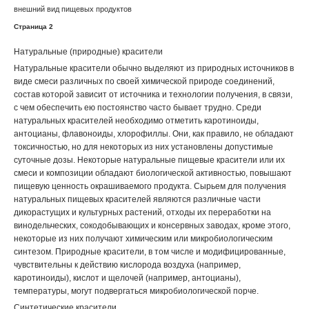
внешний вид пищевых продуктов
Страница 2
Натуральные (природные) красители
Натуральные красители обычно выделяют из природных источников в
виде смеси различных по своей химической природе соединений,
состав которой зависит от источника и технологии получения, в связи,
с чем обеспечить ею постоянство часто бывает трудно. Среди
натуральных красителей необходимо отметить каротиноиды,
антоцианы, флавоноиды, хлорофиллы. Они, как правило, не обладают
токсичностью, но для некоторых из них установлены допустимые
суточные дозы. Некоторые натуральные пищевые красители или их
смеси и композиции обладают биологической активностью, повышают
пищевую ценность окрашиваемого продукта. Сырьем для получения
натуральных пищевых красителей являются различные части
дикорастущих и культурных растений, отходы их переработки на
винодельческих, сокодобывающих и консервных заводах, кроме этого,
некоторые из них получают химическим или микробиологическим
синтезом. Природные красители, в том числе и модифицированные,
чувствительны к действию кислорода воздуха (например,
каротиноиды), кислот и щелочей (например, антоцианы),
температуры, могут подвергаться микробиологической порче.
Синтетические красители