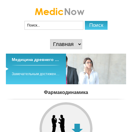
Медицина древнего тибета
Замечательным достижением древних и средневековых медицинских знаний народов Азии является традиционная система индо-тибетской медицины ...
Фармакодинамика