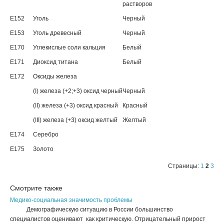
растворов
Е152
Уголь
Черный
Е153
Уголь древесный
Черный
Е170
Углекислые соли кальция
Белый
Е171
Диоксид титана
Белый
Е172
Оксиды железа
(I) железа (+2;+3) оксид черный
Черный
(II) железа (+3) оксид красный
Красный
(III) железа (+3) оксид желтый
Желтый
Е174
Серебро
Е175
Золото
Страницы:
1
2
3
Смотрите также
Медико-социальная значимость проблемы
Демографическую ситуацию в России большинство
специалистов оценивают как критическую. Отрицательный прирост