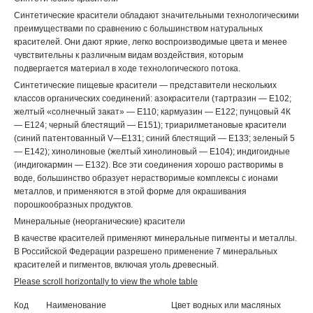
Синтетические красители обладают значительными технологическими
преимуществами по сравнению с большинством натуральных
красителей. Они дают яркие, легко воспроизводимые цвета и менее
чувствительны к различным видам воздействия, которым
подвергается материал в ходе технологического потока.
Синтетические пищевые красители — представители нескольких
классов органических соединений: азокрасители (тартразин — Е102;
желтый «солнечный закат» — Е110; кармуазин — Е122; пунцовый 4К
— Е124; черный блестящий — Е151); триарилметановые красители
(синий патентованный V—Е131; синий блестящий — Е133; зеленый 5
— Е142); хинолиновые (желтый хинолиновый — Е104); индигоидные
(индигокармин — Е132). Все эти соединения хорошо растворимы в
воде, большинство образует нерастворимые комплексы с ионами
металлов, и применяются в этой форме для окрашивания
порошкообразных продуктов.
Минеральные (неорганические) красители
В качестве красителей применяют минеральные пигменты и металлы.
В Российской Федерации разрешено применение 7 минеральных
красителей и пигментов, включая уголь древесный.
Код
Наименование
Цвет водных или масляных