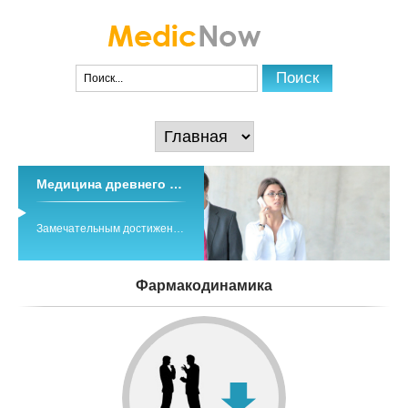
Медицина древнего тибета
Замечательным достижением древних и средневековых медицинских знаний народов Азии является традиционная система индо-тибетской медицины ...
Фармакодинамика