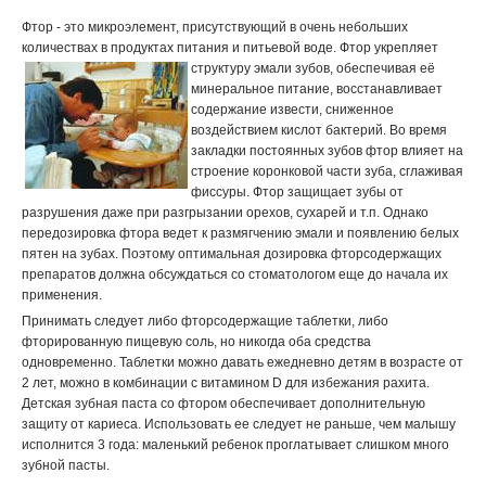
Фтор - это микроэлемент, присутствующий в очень небольших
количествах в продуктах питания и питьевой воде.
Фтор укрепляет
структуру эмали зубов, обеспечивая её
минеральное питание, восстанавливает
содержание извести, сниженное
воздействием кислот бактерий. Во время
закладки постоянных зубов фтор влияет на
строение коронковой части зуба, сглаживая
фиссуры. Фтор защищает зубы от
разрушения даже при разгрызании орехов, сухарей и т.п. Однако
передозировка фтора ведет к размягчению эмали и появлению белых
пятен на зубах. Поэтому оптимальная дозировка фторсодержащих
препаратов должна обсуждаться со стоматологом еще до начала их
применения.
Принимать следует либо фторсодержащие таблетки, либо
фторированную пищевую соль, но никогда оба средства
одновременно. Таблетки можно давать ежедневно детям в возрасте от
2 лет, можно в комбинации с витамином D для избежания рахита.
Детская зубная паста со фтором обеспечивает дополнительную
защиту от кариеса. Использовать ее следует не раньше, чем малышу
исполнится 3 года: маленький ребенок проглатывает слишком много
зубной пасты.