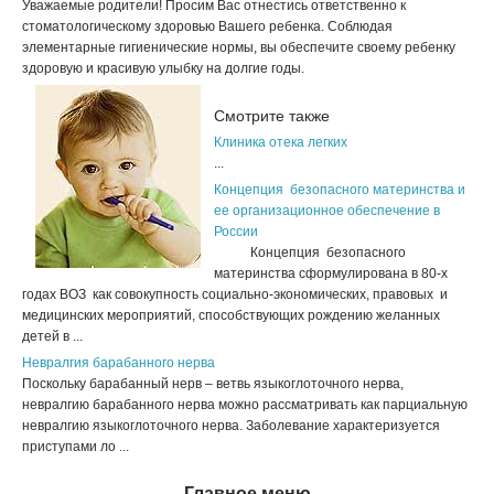
Уважаемые родители! Просим Вас отнестись ответственно к
стоматологическому здоровью Вашего ребенка. Соблюдая
элементарные гигиенические нормы, вы обеспечите своему ребенку
здоровую и красивую улыбку на долгие годы.
Смотрите также
Клиника отека легких
...
Концепция безопасного материнства и
ее организационное обеспечение в
России
Концепция безопасного
материнства сформулирована в 80-х
годах ВОЗ как совокупность социально-экономических, правовых и
медицинских мероприятий, способствующих рождению желанных
детей в ...
Невралгия барабанного нерва
Поскольку барабанный нерв – ветвь языкоглоточного нерва,
невралгию барабанного нерва можно рассматривать как парциальную
невралгию языкоглоточного нерва. Заболевание характеризуется
приступами ло ...
Главное меню