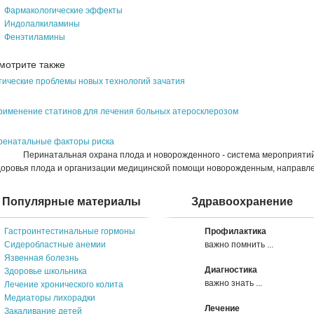
Фармакологические эффекты
Индолалкиламины
Фенэтиламины
мотрите также
тические проблемы новых технологий зачатия
рименение статинов для лечения больных атеросклерозом
ренатальные факторы риска
еринатальная охрана плода и новорожденного - система мероприятий п
доровья плода и организации медицинской помощи новорожденным, направлен
Популярные материалы
Здравоохранение
Гастроинтестинальные гормоны
Профилактика
Сидеробластные анемии
важно помнить ...
Язвенная болезнь
Диагностика
Здоровье школьника
важно знать ...
Лечение хронического колита
Медиаторы лихорадки
Лечение
Закаливание детей