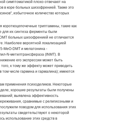
ной симптоматикой плохо отвечают на
ов в коре больных шизофренией. Также это
синов", избыточное количество которых
я короткоцепочечные триптамины, такие как
е для их синтеза ферменты были
го DMT больных шизофренией не отличается
зге. Наиболее вероятной локализацией
 5-MeO-DMT и мелатонина -
ил-N-метилтрансфераза (INMT). В
нижение его экспрессии может быть
 того, к тому же эффекту может приводить
 том числе гармина и гармалина); имеются
ам применения психоделиков. Некоторые
м деле, хорошие результаты были получены
олеваний; выявлена эффективность
переживания, сравнимые с религиозными и
 послужили поводом для использования этих
езультаты свидетельствуют о некоторой
сь использование этих средств в