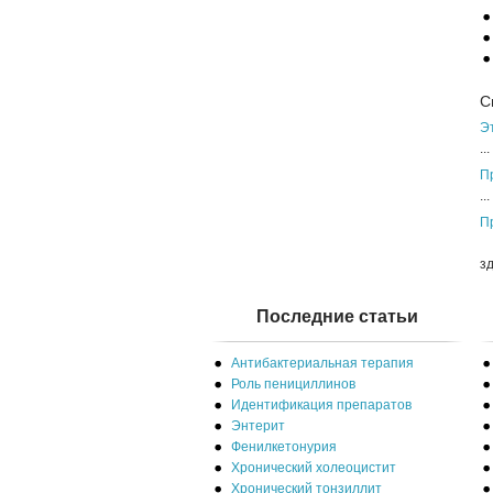
С
Э
...
П
...
П
П
з
Последние статьи
Антибактериальная терапия
Роль пенициллинов
Идентификация препаратов
Энтерит
Фенилкетонурия
Хронический холеоцистит
Хронический тонзиллит