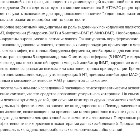
остоянным был тот факт, что пациенты с доминирующей выраженной негатив
сиходелики. Это свидетельствует о снижении количества 5-НТ2А/2С рецептор
ожет служить основанием для предположения о наличии "эндогенных шизоток
ызывает развитие перекрёстной толерантности.
аиболее вероятными кандидатами на роль эндогенных психоделиков являютс
MT, буфотенин (5-гидрокси-DMT) и 5-метокси-DMT (5-MetO-DMT). Необходимы
бнаружены в крови, мозге и легких человека. Так как уровень периферическо
т такового здорового человека, вероятно, их гиперпродукция происходит в мо
вляется эпифиз, в котором обнаружены ферменты, необходимые для синтеза
етилтрансферазы 5-гидроксииндолил-О-метилтрансфераза (5-HIOMT) и индол
ишковидном теле также обнаружен мощный ингибитор INMT; нарушение или с
тветственно за развитие психоза или состояния транса при медитации. Кроме
гнетение моноаминоксидаз, утилизирующих 5-НТ, приемом ингибиторов МАО (в
анные о снижении активности МАО у пациентов с психозами.
тносительно немного исследований посвящено психотерапевтическим аспект
ченые считают, что эти средства позволяют ускорить психотерапию. На само
ри лечении аутизма у детей, при лечении некоторых других психических заб
тдельных b -фенэтиламинов в качестве антидепрессантов. Психоделические 
истическими, возникающие при применении галлюциногенов в высоких дозах,
редств для лечения лекарственной зависимости и алкоголизма. Полученные р
ффективности психоделиков в психотерапии данных заболеваний. Предлагало
ерминальных стадиях неоперабельных онкологических заболеваний.