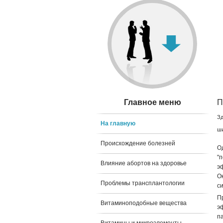
Главное меню
П
Зд
На главную
ши
Происхождение болезней
О
"
Влияние абортов на здоровье
э
О
Проблемы трансплантологии
с
П
Витаминоподобные вещества
э
п