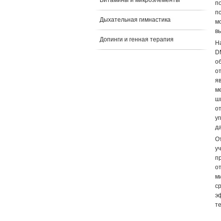
Витамины и микроэлементы
п
п
Дыхательная гимнастика
м
в
Допинги и генная терапия
Н
D
о
о
я
м
ш
о
у
д
О
у
п
о
м
с
э
т