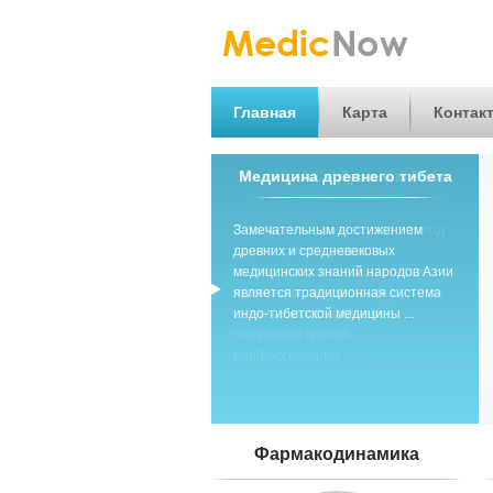
Главная
Карта
Контак
Медицина древнего тибета
Замечательным достижением
древних и средневековых
медицинских знаний народов Азии
является традиционная система
индо-тибетской медицины ...
Фармакодинамика