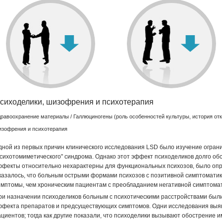
ЧИТАТЬ
Витамины известны нам уже более 100 лет.
Изучает
особенности
поступления
препарата в
организм.
ЧИТАТЬ
сиходелики, шизофрения и психотерапия
равоохранение материалы
/
Галлюциногены (роль особенностей культуры, история от
зофрения и психотерапия
дной из первых причин клинического исследования LSD было изучение огран
психотомиметического" синдрома. Однако этот эффект психоделиков долго об
ффекты относительно нехарактерны для функциональных психозов, было опр
казалось, что больным острыми формами психозов с позитивной симптоматик
имптомы, чем хроническим пациентам с преобладанием негативной симптомат
ри назначении психоделиков больным с психотическими расстройствами был
ффекта препаратов и предсуществующих симптомов. Одни исследования выяв
ациентов; тогда как другие показали, что психоделики вызывают обострение