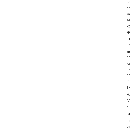
г
н
к
к
К
к
С
д
к
п
А
д
п
о
Т
Ж
д
К
Э
1
о