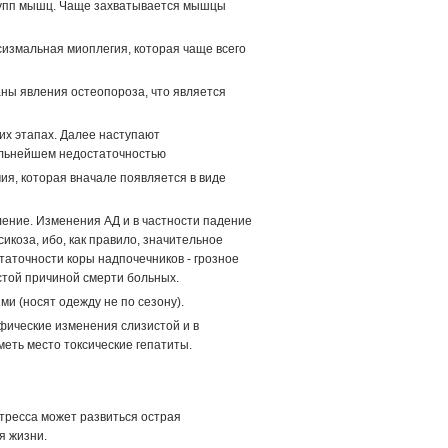
групп мышц. Чаще захватывается мышцы
измальная миоплегия, которая чаще всего
ы явления остеопороза, что является
 этапах. Далее наступают
альнейшем недостаточностью
я, которая вначале появляется в виде
ление. Изменения АД и в частности падение
икоза, ибо, как правило, значительное
аточности коры надпочечников - грозное
той причиной смерти больных.
 (носят одежду не по сезону).
ические изменения слизистой и в
еть место токсические гепатиты.
стресса может развиться острая
я жизни.