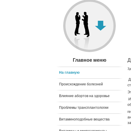
Главное меню
Д
Зд
На главную
Д
Происхождение болезней
с
Э
Влияние абортов на здоровье
И
о
Проблемы трансплантологии
г
а
Витаминоподобные вещества
з
Р