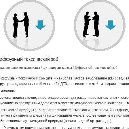
ЧИТАТЬ
Витамины известны нам уже более 100 лет.
Изучает
особенности
поступления
препарата в
организм.
ЧИТАТЬ
иффузный токсический зоб
равоохранение материалы
/
Щитовидная железа
/ Диффузный токсический зоб
иффузный токсический зоб (дтз) - наиболее частое заболевание (как среди з
труктуре эндокринных заболеваний) ДТЗ развивается в любом возрасте, чаще
тиология.
зучена недостаточно, в настоящее время дтз расценивается как генетическ
бусловлено врожденным дефектом в системе иммунологического контроля. С
енетической природы заболевания является высокая частота семейных форм,
нтител к различным элементам щитовидной железы более чаще чем в популяц
аболеваниями аутоиммунной природы (ревматоидный артрит и др.)
езультатом нарушения клеточного и гуморального иммунитета является нако