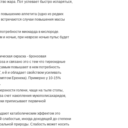
во жара. Пот успевает быстро испаряться,
 повышению аппетита (одно из редких
а встречаются случаи повышения массы
отребности миокарда в кислороде.
 и ночью, при неврозе ночью пульс будет
еская окраска - бронзовая
оза и связано это с тем что тиреоидные
м самым повышают в нем потребность
 к-й и обладает свойством усиливать
имптом Еренека). Примерно у 10-15%
,
ерхности голени, чаще на тыле стопы,
за счет накопления мукополисахаридов,
отеки приписывают первичной
адают катаболическим эффектом это
й слабостью, иногда доходящей до степени
ральной природы. Слабость может носить