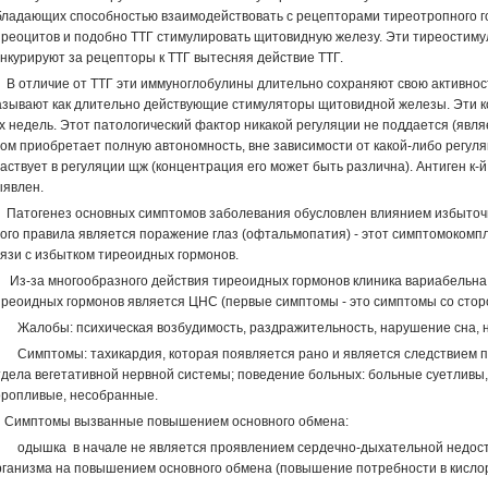
бладающих способностью взаимодействовать с рецепторами тиреотропного г
иреоцитов и подобно ТТГ стимулировать щитовидную железу. Эти тиреости
онкурируют за рецепторы к ТТГ вытесняя действие ТТГ.
 отличие от ТТГ эти иммуноглобулины длительно сохраняют свою активност
азывают как длительно действующие стимуляторы щитовидной железы. Эти к
-х недель. Этот патологический фактор никакой регуляции не поддается (яв
ом приобретает полную автономность, вне зависимости от какой-либо регуляц
аствует в регуляции щж (концентрация его может быть различна). Антиген к-
ыявлен.
атогенез основных симптомов заболевания обусловлен влиянием избыточно
того правила является поражение глаз (офтальмопатия) - этот симптомокомп
вязи с избытком тиреоидных гормонов.
з-за многообразного действия тиреоидных гормонов клиника вариабельна. 
иреоидных гормонов является ЦНС (первые симптомы - это симптомы со сто
. Жалобы: психическая возбудимость, раздражительность, нарушение сна, 
. Симптомы: тахикардия, которая появляется рано и является следствием 
тдела вегетативной нервной системы; поведение больных: больные суетливы
оропливые, несобранные.
. Симптомы вызванные повышением основного обмена:
. одышка в начале не является проявлением сердечно-дыхательной недост
рганизма на повышением основного обмена (повышение потребности в кисло