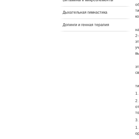
Витамины и микроэлементы
о
т
Дыхательная гимнастика
к
В
Допинги и генная терапия
н
2
эт
уч
в
П
э
с
И
т
1
2
о
т
3
1
о