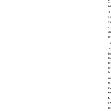
2
ко
3
з
те
4
Д
н
В
К
(г
г
о
п
б
г
ф
с
н
М
с
в