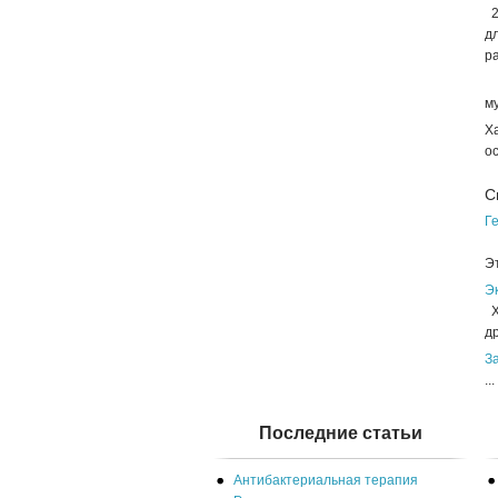
2
д
р
3
м
Х
о
С
Ге
П
Э
Э
Хо
др
З
...
Последние статьи
Антибактериальная терапия