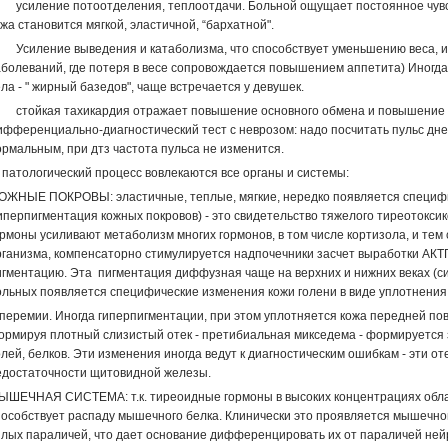
. усиление потоотделения, теплоотдачи. Больной ощущает постоянное чувст
жа становится мягкой, эластичной, “бархатной".
. Усиление выведения и катаболизма, что способствует уменьшению веса, и
аболеваний, где потеря в весе сопровождается повышением аппетита) Иногд
ла - " жирный базедов", чаще встречается у девушек.
. стойкая тахикардия отражает повышение основного обмена и повышение п
ифференциально-диагностический тест с неврозом: надо посчитать пульс днем
ормальным, при дтз частота пульса не изменится.
 патологический процесс вовлекаются все органы и системы:
ОЖНЫЕ ПОКРОВЫ: эластичные, теплые, мягкие, нередко появляется специфич
иперпигментация кожных покровов) - это свидетельство тяжелого тиреотоксик
ормоны усиливают метаболизм многих гормонов, в том числе кортизола, и те
рганизма, компенсаторно стимулируется надпочечники засчет выработки АКТГ,
игментацию. Эта пигментация диффузная чаще на верхних и нижних веках (с
ольных появляется специфические изменения кожи голени в виде уплотнения
иперемии. Иногда гиперпигментации, при этом уплотняется кожа передней пов
ормируя плотный слизистый отек - претибиальная микседема - формируется 
олей, белков. Эти изменения иногда ведут к диагностическим ошибкам - эти 
едостаточности щитовидной железы.
ЫШЕЧНАЯ СИСТЕМА: т.к. тиреоидные гормоны в высоких концентрациях обл
пособствует распаду мышечного белка. Клинически это проявляется мышечно
ялых параличей, что дает основание дифференцировать их от параличей ней