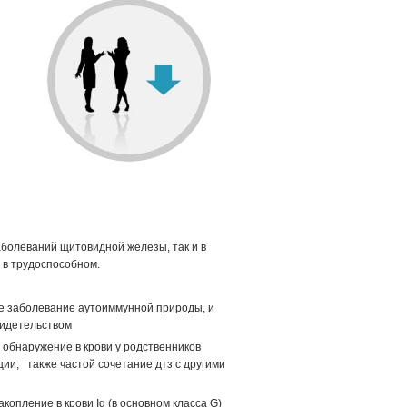
аболеваний щитовидной железы, так и в
 в трудоспособном.
ое заболевание аутоиммунной природы, и
видетельством
 обнаружение в крови у родственников
ии, также частой сочетание дтз с другими
пление в крови Ig (в основном класса G)