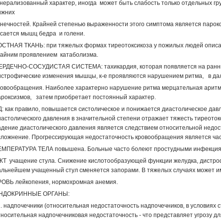
енерализованный характер, иногда может быть слабость только отдельных 
ижних
онечностей. Крайней степенью выраженности этого симптома является парокс
асается мышц бедра и голени.
ОСТНАЯ ТКАНЬ: при тяжелых формах тиреотоксикоза у пожилых людей описан
райним проявлением катаболизма.
ЕРДЕЧНО-СОСУДИСТАЯ СИСТЕМА: тахикардия, которая появляется на ранних
истрофические изменения мышцы, к-е проявляются нарушением ритма, в д
ровообращения. Наиболее характерно нарушение ритма мерцательная аритми
ароксизмов, затем приобретает постоянный характер.
Д: как правило, повышается систолическое и понижается диастолическое дав
иастолического давления в значительной степени отражает тяжесть тиреотокс
адение диастолического давления является следствием относительной недост
сложнение. Прогрессирующая недостаточность кровообращения является час
ЕМПЕРАТУРА ТЕЛА повышена. Больные часто болеют простудными инфекциями
КТ учащение стула. Снижение кислотообразующей функции желудка, дистроф
альнейшем учащенный стул сменяется запорами. В тяжелых случаях может им
РОВЬ лейкопения, нормохромная анемия.
НДОКРИННЫЕ ОРГАНЫ:
. надпочечники (относительная недостаточность надпочечников, в условиях 
тносительная надпочечниковая недостаточность - что представляет угрозу дл