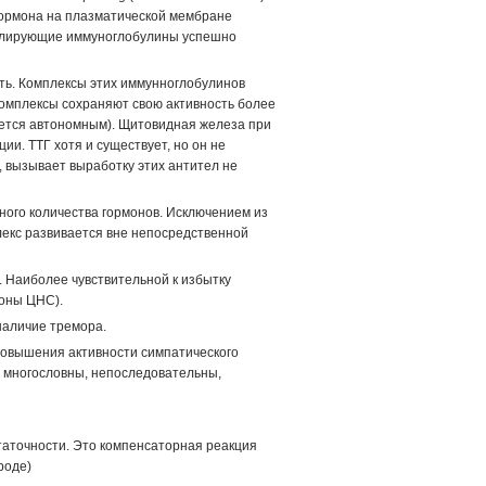
ормона на плазматической мембране
мулирующие иммуноглобулины успешно
ь. Комплексы этих иммунноглобулинов
омплексы сохраняют свою активность более
ляется автономным). Щитовидная железа при
ии. ТТГ хотя и существует, но он не
й, вызывает выработку этих антител не
го количества гормонов. Исключением из
лекс развивается вне непосредственной
Наиболее чувствительной к избытку
роны ЦНС).
наличие тремора.
повышения активности симпатического
, многословны, непоследовательны,
аточности. Это компенсаторная реакция
роде)