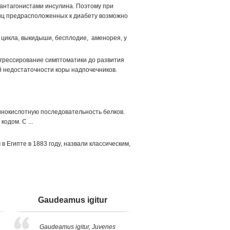
антагонистами инсулина. Поэтому при
лиц предрасположенных к диабету возможно
цикла, выкидыши, бесплодие, аменорея, у
грессирование симптоматики до развития
й недостаточности коры надпочечников.
окислотную последовательность белков.
одом. С ...
 Египте в 1883 году, назвали классическим,
Gaudeamus igitur
Gaudeamus igitur, Juvenes