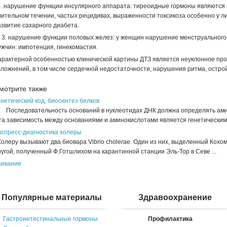
. нарушение функции инсулярного аппарата: тиреоидные гормоны являются 
лительном течении, частых рецидивах, выраженности токсикоза особенно у 
азвитие сахарного диабета.
. нарушение функции половых желез: у женщин нарушение менструального 
ужчин: импотенция, гинекомастия.
арактерной особенностью клинической картины ДТЗ является неуклонное про
сложнений, в том числе сердечной недостаточности, нарушения ритма, остро
мотрите также
нетический код, биосинтез белков
оследовательность оснований в нуклеотидах ДНК должна определять амин
та зависимость между основаниями и аминокислотами является генетическим к
кспресс-диагностика холеры
леру вызывают два биовара Vibrio cholerae. Один из них, выделенный Кохом в
угой, полученный Ф.Готшлихом на карантинной станции Эль-Тор в Севе ...
аикание
Популярные материалы
Здравоохранение
Гастроинтестинальные гормоны
Профилактика