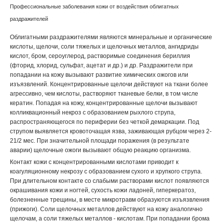
Профессиональные заболевания кожи от воздействия облигатных
раздражителей
Облигатными раздражителями являются минеральные и орга­нические
кислоты, щелочи, соли тяжелых и щелочных метал­лов, ангидриды
кислот, бром, сероуглерод, растворимые соеди­нения бериллия
(фторид, хлорид, сульфат, ацетат и др.) и др. Раздражители при
попадании на кожу вызывают развитие хи­мических ожогов или
изъязвлений. Концентрированные щелочи действуют на ткани более
агрессивно, чем кислоты, растворяют тканевые белки, в том числе
кератин. Попадая на кожу, концентрированные щелочи вызывают
колликвационный некроз с образованием рыхлого струпа,
распространяющегося по пери­ферии без четкой демаркации. Под
струпом выявляется крово­точащая язва, заживающая рубцом через 2-
21/2 мес. При зна­чительной площади поражения (в результате
аварии) щелочные ожоги вызывают общую реакцию организма.
Контакт кожи с концентрированными кислотами приводит к
коагуляционному некрозу с образованием сухого и хрупкого струпа.
При длительном контакте со слабыми растворами кис­лот появляются
окрашивания кожи и ногтей, сухость кожи ла­доней, гиперкератоз,
болезненные трещины, в месте микро­травм образуются изъязвления
(прижоги). Соли щелочных ме­таллов действуют на кожу аналогично
щелочам, а соли тяжелых металлов - кислотам. При попадании брома