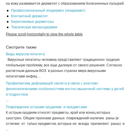
на кожу раз­вивается дерматит с образованием болезненных пузырей.
Профессиональный эпидермоз (эпидермит)
Контактный дерматит
Бериллиевые дерматозы
Токсическая меланодермия
Смотрите также
Виды вирусов гепатита
Вирусные гепатиты человека представляют традиционно трудную
глобальную проблему, все еще далекую от своего решения. Согласно
расчетным данным ВОЗ в разных странах мира вирусными
гепатитами инфиц ...
Профилактика деформаций скелета в связи с анатомо-
физиологическими особенностями костно-мышечной системы у детей
и подростков
...
Повреждения острыми орудиями и предметами
К острым орудиям относят предметы, край или конец которых
заострен. Общие признаки данных повреждений-наличие раны (в
отличие от тупых предметов, которые не всегда причиняют раны) и
...