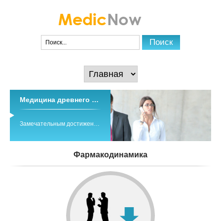
Медицина древнего тибета
Замечательным достижением древних и средневековых медицинских знаний народов Азии является традиционная система индо-тибетской медицины ...
Фармакодинамика