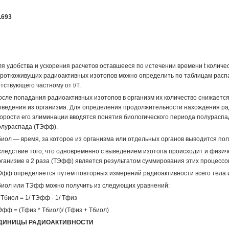
.693
ля удобства и ускорения расчетов оставшееся по истечении времени t количе
ороткоживущих радиоактивных изотопов можно определить по таблицам распа
тствующего частному от t/T.
сле попадания радиоактивных изотопов в организм их коли­чество снижается 
ы­ведения из организма. Для определения продолжительности на­хождения ра
корости его элиминации вводятся понятия биологического периода полураспа
олураспада (TЭфф).
биол — время, за которое из организма или отдельных органов выводится по
следствие того, что одновременно с выведением изотопа про­исходит и физич
рга­низме в 2 раза (ТЭфф) является результатом суммирования этих процессо
Эфф определяется путем повторных измерений радиоактивности всего тела и
биол или TЭфф можно получить из следующих уравнений:
 Тбиол = 1/ TЭфф - 1/ Tфиз
фф = (Tфиз * Тбиол)/ (Tфиз + Тбиол)
ДИНИЦЫ РАДИОАКТИВНОСТИ