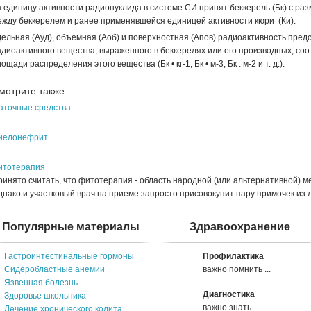
 единицу активности радионуклида в системе СИ принят беккерель (Бк) с разм
ежду беккерелем и ранее применявшейся единицей активности кюри (Ки).
дельная (Ауд), объемная (Аоб) и поверхностная (Апов) ра­диоактивность пре
дио­активного вещества, выраженного в беккерелях или его произ­водных, со
ощади распределения этого вещества (Бк • кг-1, Бк • м-3, Бк . м-2 и т. д.).
мотрите также
аточные средства
иелонефрит
итотерапия
ринято считать, что фитотерапия - область народной (или альтернативной)
нако и участковый врач на приеме запросто присовокупит пару примочек из ле
Популярные материалы
Здравоохранение
Гастроинтестинальные гормоны
Профилактика
Сидеробластные анемии
важно помнить ...
Язвенная болезнь
Диагностика
Здоровье школьника
важно знать ...
Лечение хронического колита