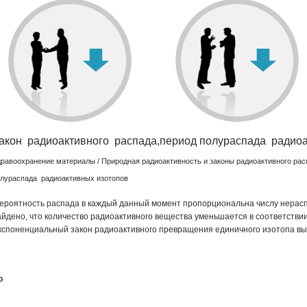
ЧИТАТЬ
Витамины известны нам уже более 100 лет.
Изучает
особенности
поступления
препарата в
организм.
ЧИТАТЬ
акон радиоактивного распада,период полураспада радиоа
равоохранение материалы
/
Природная радиоактивность и законы радиоактивного рас
лураспада радиоактивных изотопов
ероятность распада в каждый данный момент пропорцио­нальна числу нерас
айдено, что количество радиоактивного вещества уменьшается в соответ­стви
кспоненциальный закон радио­активного превращения единичного изотопа вы
o