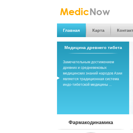
Главная
Карта
Контак
Медицина древнего тибета
Замечательным достижением
древних и средневековых
медицинских знаний народов Азии
является традиционная система
индо-тибетской медицины ...
Фармакодинамика