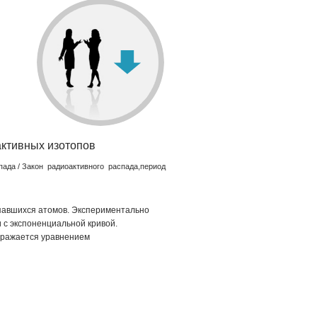
ктивных изотопов
пада
/ Закон радиоактивного распада,период
павшихся атомов. Экспериментально
и с экспоненциальной кривой.
ражается урав­нением