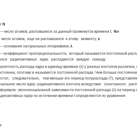
де
N
 число атомов, распавшихся за данный промежуток вре­мени t;
No
 число атомов, еще не распавшихся к этому моменту;
e
 основание натуральных логарифмов;
λ
 коэффициент пропорциональности, который называется постоянной распад
ихся радиоактивных ядер распадается каждую се­кунду.
роятность распада ядра в единицу времени (λ) у разных изотопов различна, 
остоянна, поэтому и называется постоянной распада. Чем больше постоянн
зотоп, следовательно, тем меньше его период полураспада (Т), представл
ачальное число ядер радиоактивного изотопа вследствие спонтанного рас
 формуле экспоненциальной зависимости по­стоянной распада (λ) на период 
адиоактивных ядер по истечении времени t определяется из уравнения
t
o