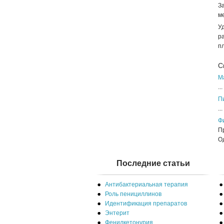
За
м
У
ра
пл
С
М
...
П
...
Ф
П
Од
Последние статьи
Антибактериальная терапия
Роль пенициллинов
Идентификация препаратов
Энтерит
Фенилкетонурия