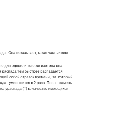
а. Она показывает, какая часть имею­
но для одного и того же изотопа она
ая распада тем быстрее распадается
яющий собой отрезок времени, за который
пада уменьшится в 2 раза. После замены
полураспада (Т) количество имеющихся