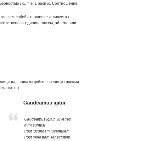
ерностью с-1, т. е. 1 расп./с. Соотношение
дставляет собой отношение количества
ответственно к единице массы, объема или
 медицины, занимающейся лечением травами.
карствен ...
Gaudeamus igitur
Gaudeamus igitur, Juvenes
dum sumus!
Post jucundam juventutem,
Post molestam senectutem.