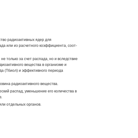
ство радиоактивных ядер для
да или из расчетного коэффициента, соот­
не только за счет распада, но и вследствие
диоактивного вещества в организме и
да (Тбиол) и эффективного периода
ловина радиоактивного вещества.
еский распад, уменьшение его количества в
в.
ли отдельных органов.