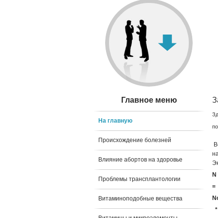
Главное меню
З
Зд
На главную
по
Происхождение болезней
В
н
Влияние абортов на здоровье
Э
N
Проблемы трансплантологии
=
N
Витаминоподобные вещества
*